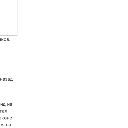
иков.
 назад
нд на
тал
аконе
ся на