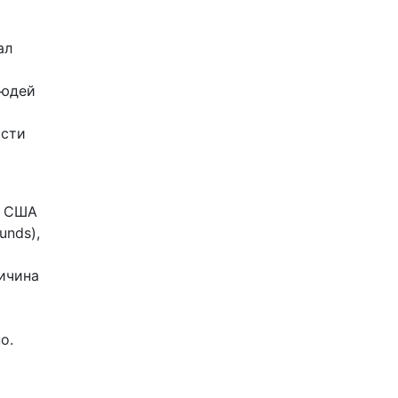
ал
людей
асти
В США
unds),
ичина
о.