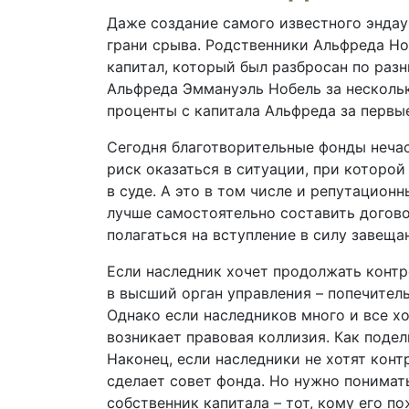
Даже создание самого известного эндау
грани срыва. Родственники Альфреда Но
капитал, который был разбросан по раз
Альфреда Эммануэль Нобель за нескольк
проценты с капитала Альфреда за первые
Сегодня благотворительные фонды нечас
риск оказаться в ситуации, при которо
в суде. А это в том числе и репутацион
лучше самостоятельно составить догово
полагаться на вступление в силу завеща
Если наследник хочет продолжать контр
в высший орган управления – попечител
Однако если наследников много и все хо
возникает правовая коллизия. Как подел
Наконец, если наследники не хотят конт
сделает совет фонда. Но нужно понимать
собственник капитала – тот, кому его п