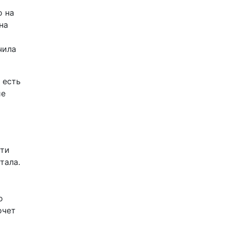
о на
на
чила
 есть
ие
­ти
тала.
о
очет