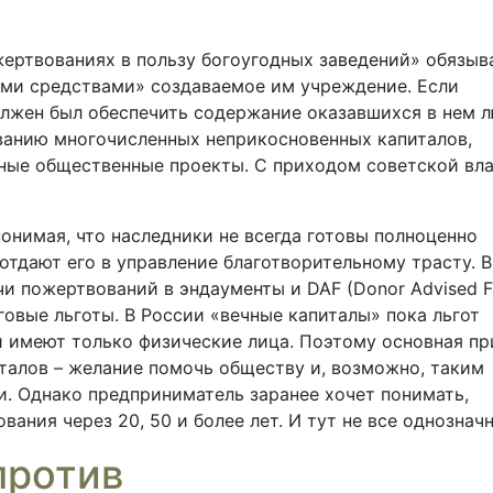
жертвованиях в пользу богоугодных заведений» обязыв
ыми средствами» создаваемое им учреждение. Если
олжен был обеспечить содержание оказавшихся в нем 
ванию многочисленных неприкосновенных капиталов,
ные общественные проекты. С приходом советской вл
онимая, что наследники не всегда готовы полноценно
 отдают его в управление благотворительному трасту. 
и пожертвований в эндаументы и DAF (Donor Advised F
говые льготы. В России «вечные капиталы» пока льгот
и имеют только физические лица. Поэтому основная пр
талов – желание помочь обществу и, возможно, таким
и. Однако предприниматель заранее хочет понимать,
ания через 20, 50 и более лет. И тут не все однозначн
против